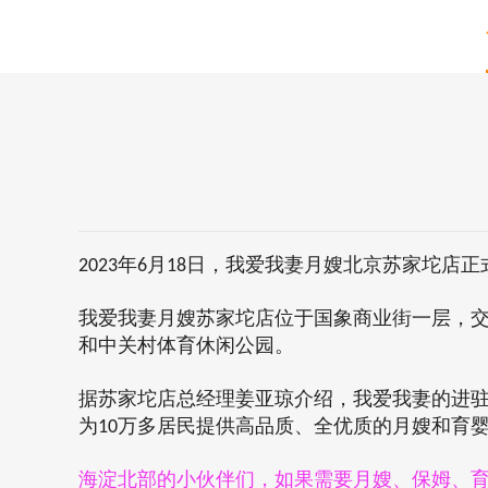
2023
年
6
月
1
8
日，
我爱我妻月嫂北京苏家坨店正
我爱我妻月嫂苏家坨店位于
国象商业街一层
，
和
中关村体育休闲公园。
据苏家坨店总经理姜亚琼介绍，我爱我妻的进
为
10
万多居民
提供高品质、全优质的
月嫂和育
海淀北部的小伙伴们，
如果需要月嫂、保姆、