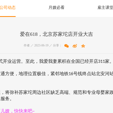
公司动态
月嫂必看
雇主课
爱在618，北京苏家坨店开业大吉
作者 ／ 2023-06-19 ／ 分享：
式开业运营。至此，我爱我妻累积在全国已经开店
311
家
交通方便，地理位置极佳，紧邻地铁
16
号线终点站北安河
驻，将弥补苏家坨周边社区缺乏高端、规范和专业母婴家
婴
服务。
育儿嫂，快快来吧
~