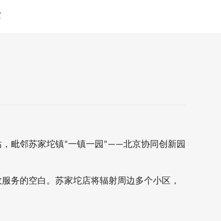
堂
。
站，毗邻苏家坨镇
“
一镇一园
”——
北京协同创新园
政服务的空白。苏家坨店将辐射周边多个小区，