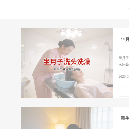
坐
坐月子
洗头会
2026-0
新