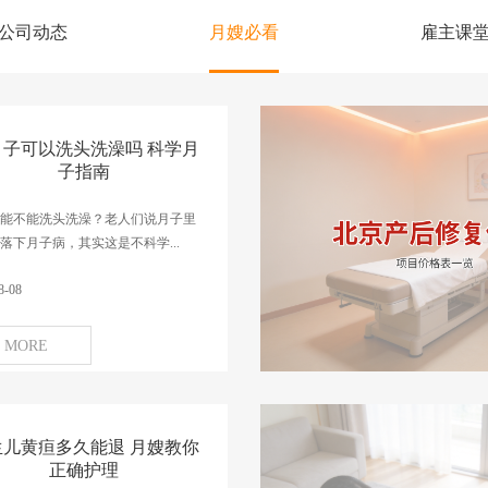
公司动态
月嫂必看
雇主课
月子可以洗头洗澡吗 科学月
子指南
能不能洗头洗澡？老人们说月子里
落下月子病，其实这是不科学...
8-08
MORE
生儿黄疸多久能退 月嫂教你
正确护理