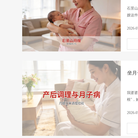
石景山
嫂这件
2026-0
坐月
我婆婆
根"，
2026-0