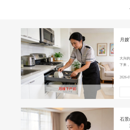
月嫂
大兴的
下来，
2026-0
石景