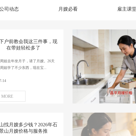
公司动态
月嫂必看
雇主课
下户前教会我这三件事，现
在带娃轻松多了
周姐去年坐月子，请了月嫂。26天
周姐学了不少东西，现在宝...
7-14
MORE
山找月嫂多少钱？2026年石
景山月嫂价格与服务推